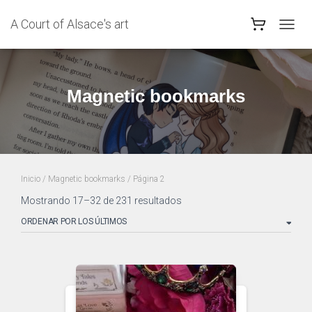
A Court of Alsace's art
CAMB
MODO
DE
NAVEG
Magnetic bookmarks
Inicio
/
Magnetic bookmarks
/ Página 2
Ordenado
Mostrando 17–32 de 231 resultados
por
los
últimos