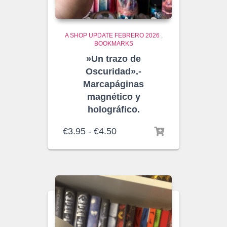
A SHOP UPDATE FEBRERO 2026
,
BOOKMARKS
»Un trazo de
Oscuridad».-
Marcapáginas
magnético y
holográfico.
Rango
€
3.95
-
€
4.50
de
precios:
desde
€3.95
hasta
€4.50