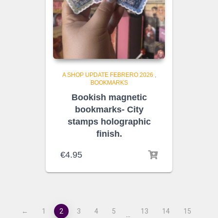
A SHOP UPDATE FEBRERO 2026
,
BOOKMARKS
Bookish magnetic
bookmarks- City
stamps holographic
finish.
€
4.95
←
1
2
3
4
5
13
14
15
…