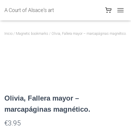
A Court of Alsace's art
C
A
M
B
Inicio
/
Magnetic bookmarks
/ Olivia, Fallera mayor – marcapáginas magnético.
I
A
R
M
O
D
O
D
E
N
A
Olivia, Fallera mayor –
V
E
marcapáginas magnético.
G
A
C
€
3.95
I