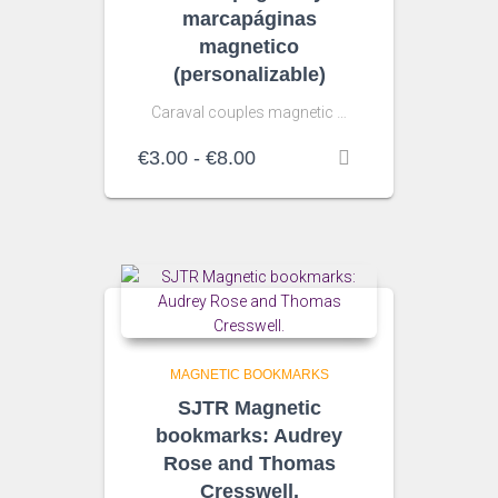
marcapáginas
magnetico
(personalizable)
Caraval couples magnetic …
Rango
€
3.00
-
€
8.00
de
precios:
desde
€3.00
hasta
€8.00
MAGNETIC BOOKMARKS
SJTR Magnetic
bookmarks: Audrey
Rose and Thomas
Cresswell.