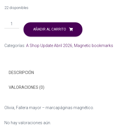
Ó
N
22 disponibles
Olivia,
Fallera
AÑADIR AL CARRITO
mayor
-
Categorías:
A Shop Update Abril 2026
,
Magnetic bookmarks
marcapáginas
magnético.
cantidad
DESCRIPCIÓN
VALORACIONES (0)
Olivia, Fallera mayor – marcapáginas magnético.
No hay valoraciones aún.