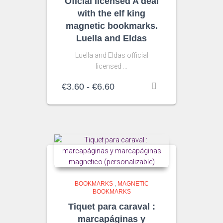
Oficial licensed A deal
with the elf king
magnetic bookmarks.
Luella and Eldas
Luella and Eldas official
licensed …
Rango
€
3.60
-
€
6.60
de
precios:
desde
€3.60
hasta
€6.60
BOOKMARKS
,
MAGNETIC
BOOKMARKS
Tiquet para caraval :
marcapáginas y