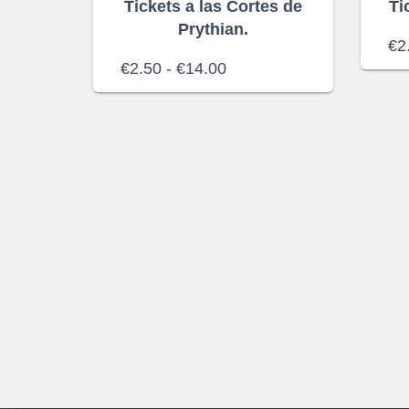
Tickets a las Cortes de
Ti
Prythian.
€
2
Rango
€
2.50
-
€
14.00
de
precios:
desde
€2.50
hasta
€14.00