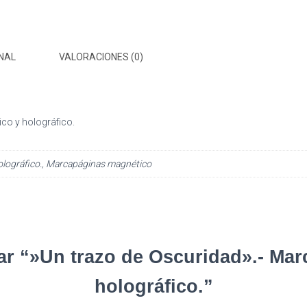
holográfico.
cantidad
NAL
VALORACIONES (0)
co y holográfico.
lográfico., Marcapáginas magnético
rar “»Un trazo de Oscuridad».- Ma
holográfico.”