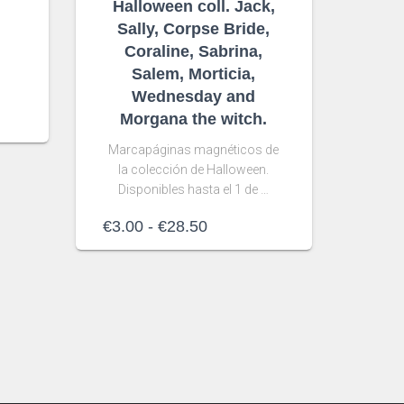
l
Halloween coll. Jack,
Sally, Corpse Bride,
Coraline, Sabrina,
Salem, Morticia,
Wednesday and
Morgana the witch.
Marcapáginas magnéticos de
la colección de Halloween.
Disponibles hasta el 1 de …
Rango
€
3.00
-
€
28.50
de
precios:
desde
€3.00
hasta
€28.50