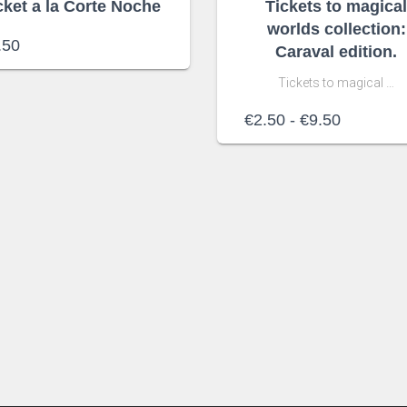
cket a la Corte Noche
Tickets to magica
worlds collection:
.50
Caraval edition.
Tickets to magical …
Rango
€
2.50
-
€
9.50
de
precios:
desde
€2.50
hasta
€9.50