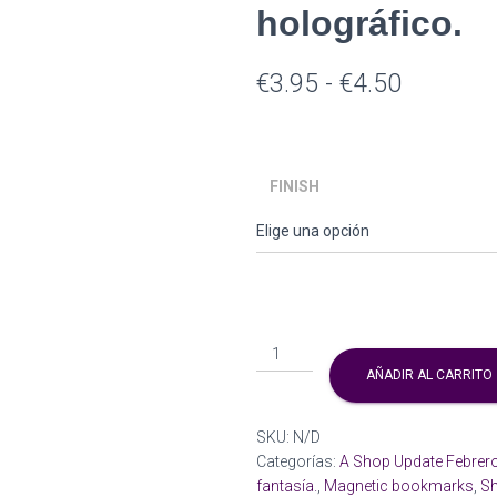
holográfico.
Rango
€
3.95
-
€
4.50
de
precios:
FINISH
desde
€3.95
hasta
€4.50
''Un
trazo
AÑADIR AL CARRITO
de
Oscuridad''.-
SKU:
N/D
Marcapáginas
Categorías:
A Shop Update Febrer
magnético
fantasía.
,
Magnetic bookmarks
,
Sh
y