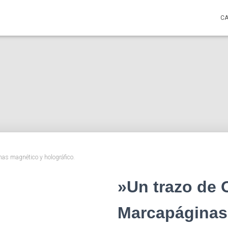
C
as magnético y holográfico.
»Un trazo de 
Marcapáginas