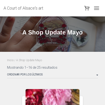
A Court of Alsace's art
CAMB
MODO
DE
NAVEG
A Shop Update Mayo
Inicio
/ A Shop Update Mayo
Ordenado
Mostrando 1–16 de 25 resultados
por
los
últimos