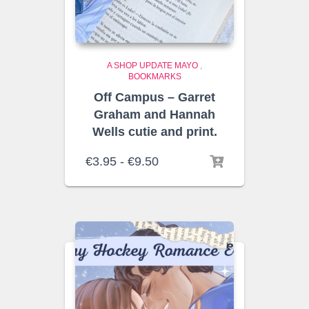
A SHOP UPDATE MAYO
,
BOOKMARKS
Off Campus – Garret
Graham and Hannah
Wells cutie and print.
Rango
€
3.95
-
€
9.50
de
precios:
desde
€3.95
hasta
€9.50