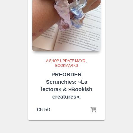
A SHOP UPDATE MAYO
,
BOOKMARKS
PREORDER
Scrunchies: »La
lectora» & »Bookish
creatures».
€
6.50