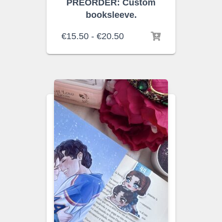
PREORDER: Custom
booksleeve.
Rango
€
15.50
-
€
20.50
de
precios:
desde
€15.50
hasta
€20.50