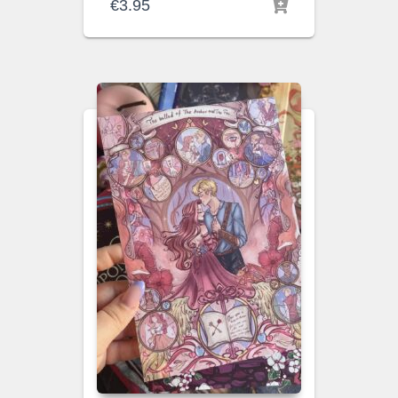
€
3.95