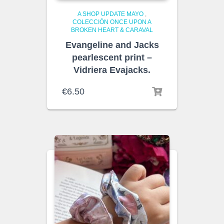
A SHOP UPDATE MAYO
,
COLECCIÓN ONCE UPON A
BROKEN HEART & CARAVAL
Evangeline and Jacks
pearlescent print –
Vidriera Evajacks.
€
6.50