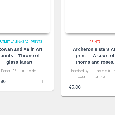
UTLET LÁMINAS A5
,
PRINTS
PRINTS
owan and Aelin Art
Archeron sisters A
prints – Throne of
print — A court of
glass fanart.
thorns and roses.
Fanart A5 de trono de …
Inspired by characters fro
court of thorns and …
.90
€
5.00