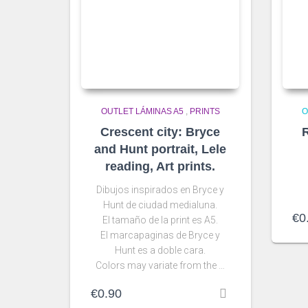
OUTLET LÁMINAS A5
,
PRINTS
O
Crescent city: Bryce
R
and Hunt portrait, Lele
reading, Art prints.
Dibujos inspirados en Bryce y
Hunt de ciudad medialuna.
€
0
El tamaño de la print es A5.
El marcapaginas de Bryce y
Hunt es a doble cara.
Colors may variate from the …
€
0.90