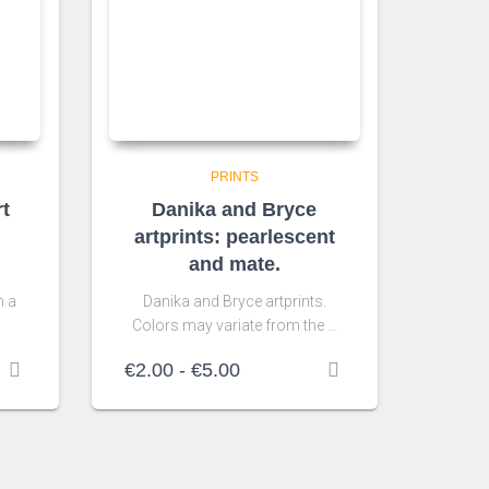
PRINTS
rt
Danika and Bryce
artprints: pearlescent
and mate.
m a
Danika and Bryce artprints.
Colors may variate from the …
Rango
€
2.00
-
€
5.00
de
precios:
desde
€2.00
hasta