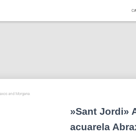
C
braxos and Morgana.
»Sant Jordi» 
acuarela Abr