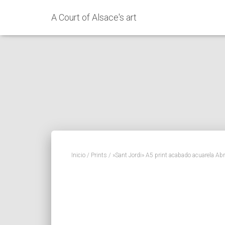
A Court of Alsace's art
Inicio
/
Prints
/ »Sant Jordi» A5 print acabado acuarela A