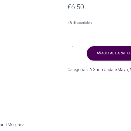
€
6.50
48 disponibles
''Sant
Jordi''
AÑADIR AL CARRITO
A5
print
Categorías:
A Shop Update Mayo
,
acabado
acuarela
Abraxos
and
Morgana.
cantidad
s and Morgana.