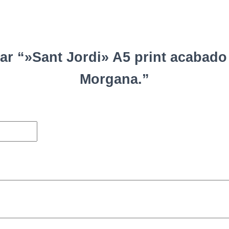
rar “»Sant Jordi» A5 print acabad
Morgana.”