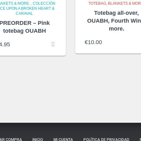
ANKETS & MORE.
,
COLECCIÓN
TOTEBAG, BLANKETS & MOR
CE UPON A BROKEN HEART &
Totebag all-over,
CARAVAL
OUABH, Fourth Win
PREORDER – Pink
more.
totebag OUABH
€
10.00
4.95
ZAR COMPRA
INICIO
MI CUENTA
POLÍTICA DE PRIVACIDAD