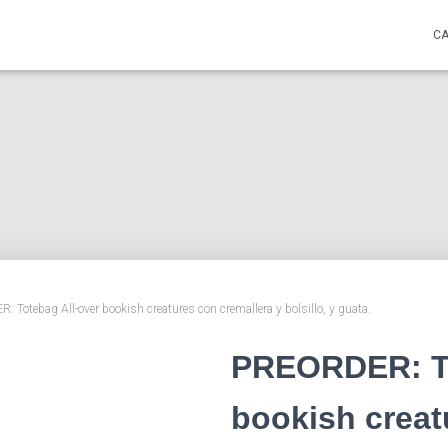
C
 Totebag All-over bookish creatures con cremallera y bolsillo, y guata.
PREORDER: To
bookish creat