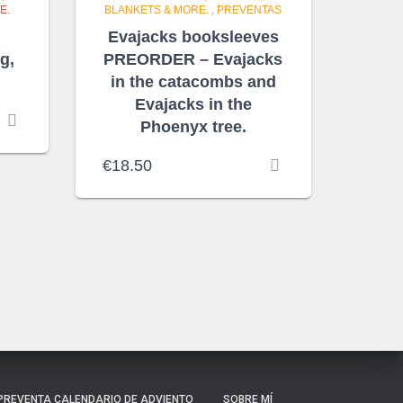
E.
BLANKETS & MORE.
,
PREVENTAS
Evajacks booksleeves
g,
PREORDER – Evajacks
in the catacombs and
Evajacks in the
Phoenyx tree.
€
18.50
PREVENTA CALENDARIO DE ADVIENTO
SOBRE MÍ