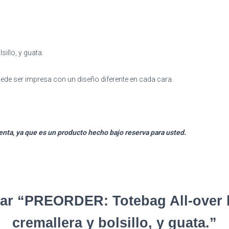
guata.
cantidad
illo, y guata.
uede ser impresa con un diseño diferente en cada cara.
nta, ya que es un producto hecho bajo reserva para usted.
orar “PREORDER: Totebag All-over 
cremallera y bolsillo, y guata.”