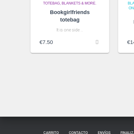
TOTEBAG, BLANKETS & MORE.
BL
ON
Bookgirlfriends
totebag
It is one side …
€
7.50
€
1
CARRITO
CONTACTO
ENVÍOS
FINALI