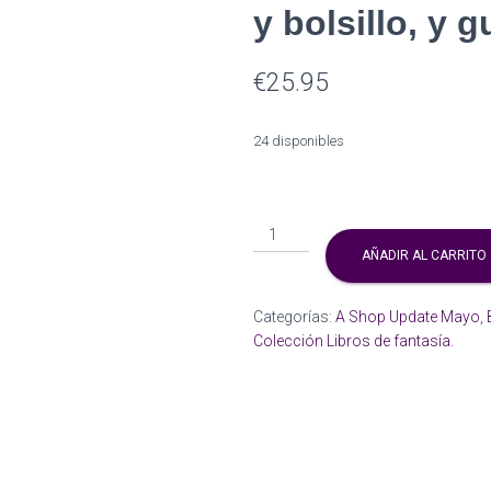
y bolsillo, y g
€
25.95
24 disponibles
PREORDER:
Totebag
AÑADIR AL CARRITO
All-
over
Categorías:
A Shop Update Mayo
,
bookish
Colección Libros de fantasía.
creatures
con
cremallera
y
bolsillo,
y