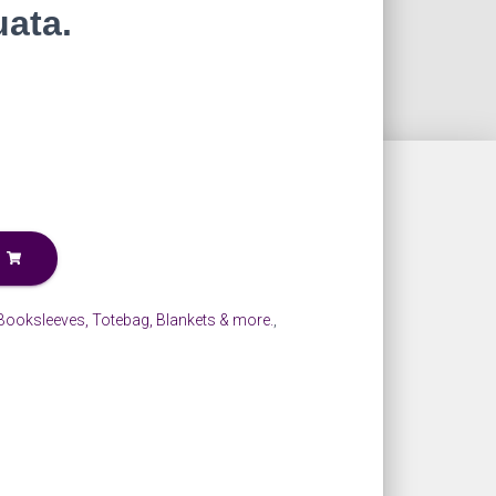
uata.
Booksleeves, Totebag, Blankets & more.
,