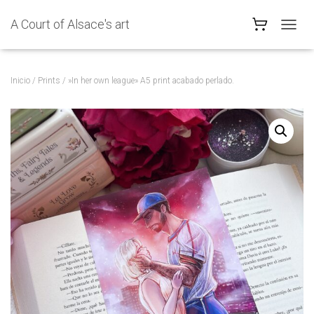
A Court of Alsace's art
C
A
M
B
Inicio
/
Prints
/ »In her own league» A5 print acabado perlado.
I
A
R
M
O
D
O
D
E
N
A
V
E
G
A
C
I