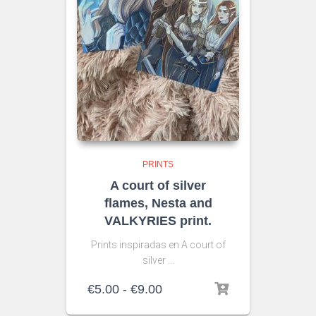
PRINTS
A court of silver
flames, Nesta and
VALKYRIES print.
Prints inspiradas en A court of
silver …
Rango
€
5.00
-
€
9.00
de