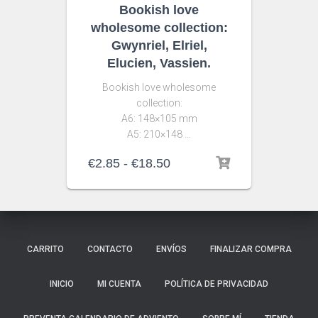
Bookish love
wholesome collection:
Gwynriel, Elriel,
Elucien, Vassien.
Bookish love wholesome
collection:
A6: 148×105 mm
A5: 210×148 …
Rango
€
2.85
-
€
18.50
de
precios:
desde
€2.85
hasta
CARRITO
CONTACTO
ENVÍOS
FINALIZAR COMPRA
€18.50
INICIO
MI CUENTA
POLÍTICA DE PRIVACIDAD