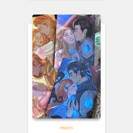
precios:
desde
€5.00
hasta
€9.00
PRINTS