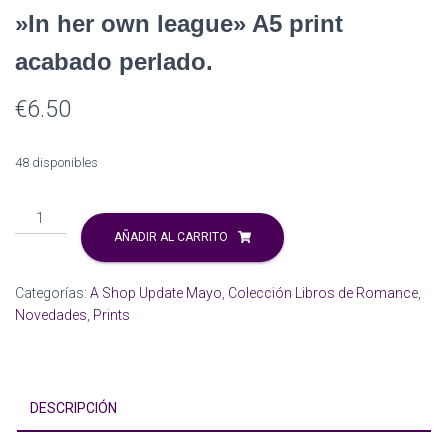
»In her own league» A5 print
acabado perlado.
€
6.50
48 disponibles
''In
her
AÑADIR AL CARRITO
own
league''
Categorías:
A Shop Update Mayo
,
Colección Libros de Romance
,
A5
Novedades
,
Prints
print
acabado
perlado.
cantidad
DESCRIPCIÓN