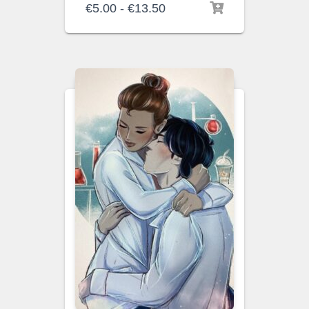
Rango
€
5.00
-
€
13.50
de
precios:
desde
€5.00
hasta
€13.50