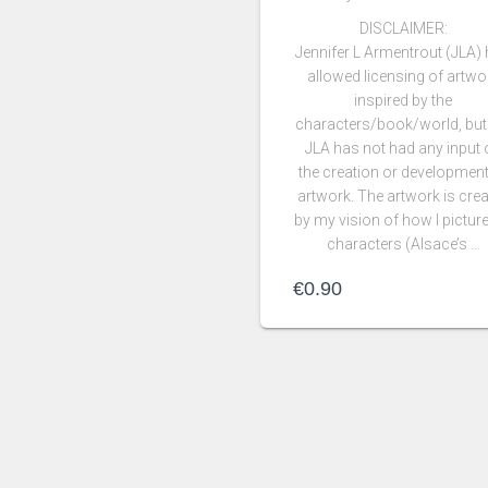
DISCLAIMER:
Jennifer L Armentrout (JLA)
allowed licensing of artwo
inspired by the
characters/book/world, but
JLA has not had any input 
the creation or development
artwork. The artwork is cre
by my vision of how I picture
characters (Alsace’s …
€
0.90