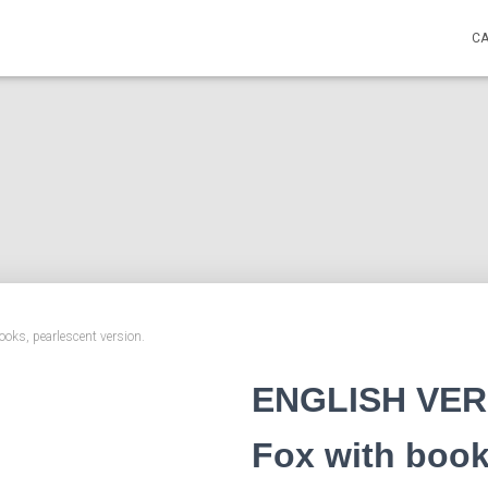
C
ks, pearlescent version.
ENGLISH VERS
Fox with book