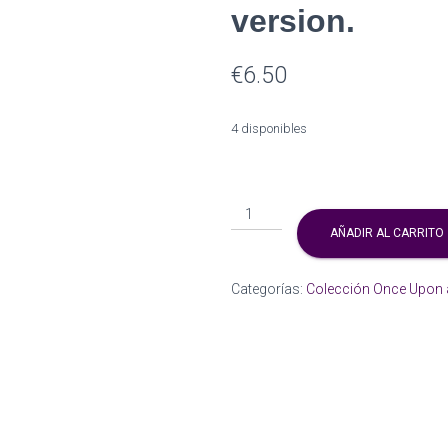
version.
€
6.50
4 disponibles
ENGLISH
VERSION
AÑADIR AL CARRITO
-
Evangeline
Categorías:
Colección Once Upon a
Fox
with
books,
pearlescent
version.
cantidad