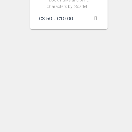
bookmarks and print.
Characters by: Scarlet …
Rango
€
3.50
-
€
10.00
de
precios:
desde
€3.50
hasta
€10.00