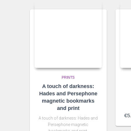
PRINTS
A touch of darkness:
Hades and Persephone
magnetic bookmarks
and print
€
5
A touch of darkness: Hades and
Persephone magnetic