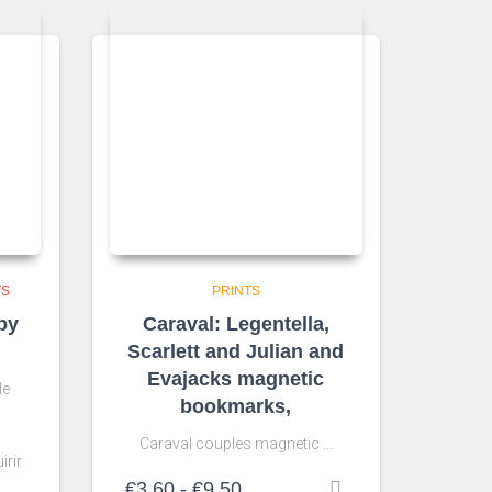
TS
PRINTS
py
Caraval: Legentella,
Scarlett and Julian and
Evajacks magnetic
le
bookmarks,
Caraval couples magnetic …
irir
Rango
€
3.60
-
€
9.50