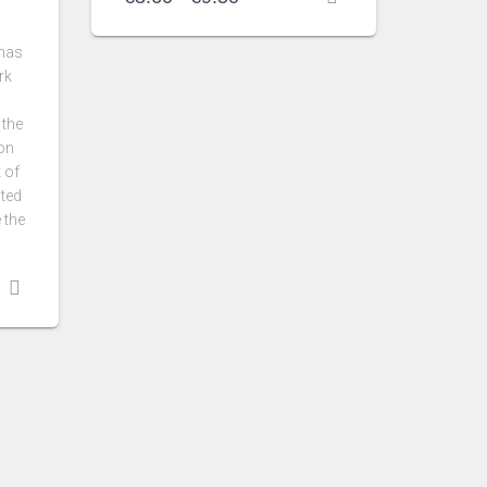
de
precios:
 has
desde
rk
€3.60
hasta
 the
€9.50
on
 of
ated
 the