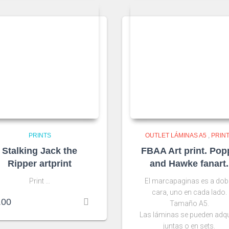
PRINTS
OUTLET LÁMINAS A5
,
PRIN
Stalking Jack the
FBAA Art print. Pop
Ripper artprint
and Hawke fanart.
Print …
El marcapaginas es a dob
cara, uno en cada lado.
.00
Tamaño A5.
Las láminas se pueden adqu
juntas o en sets.