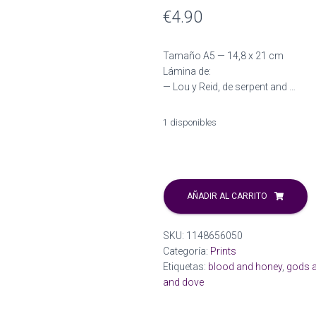
€
4.90
Tamaño A5 — 14,8 x 21 cm
Lámina de:
— Lou y Reid, de serpent and …
1 disponibles
Serpent
and
AÑADIR AL CARRITO
Dove
wholesome
SKU:
1148656050
print
Categoría:
Prints
cantidad
Etiquetas:
blood and honey
,
gods 
and dove