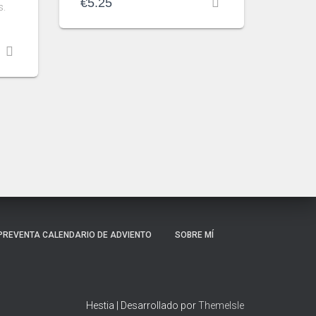
€
5.25
s.
PREVENTA CALENDARIO DE ADVIENTO
SOBRE MÍ
Hestia | Desarrollado por
ThemeIsle