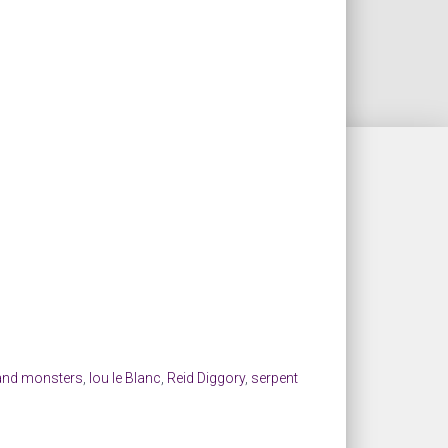
and monsters
,
lou le Blanc
,
Reid Diggory
,
serpent