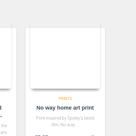
PRINTS
d
No way home art print
.
Print inspired by Spidey’s latest
film, No way …
 the
stars