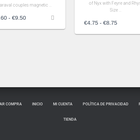
of Nyx with Feyre and Rhy
araval couples magnetic …
Size …
Rango
.60
-
€
9.50
Rango
€
4.75
-
€
8.75
de
de
precios:
precios:
desde
desde
€3.60
€4.75
hasta
hasta
€9.50
€8.75
ZAR COMPRA
INICIO
MI CUENTA
POLÍTICA DE PRIVACIDAD
TIENDA