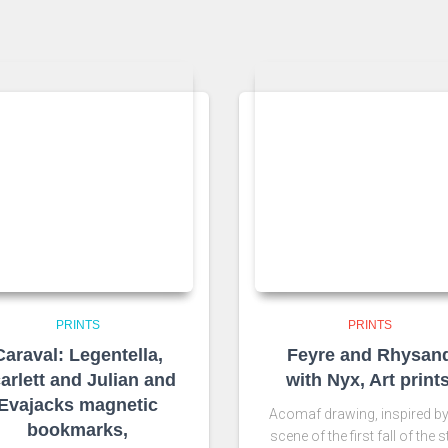
PRINTS
PRINTS
Caraval: Legentella,
Feyre and Rhysan
arlett and Julian and
with Nyx, Art prints
Evajacks magnetic
Acomaf drawing, inspired by
bookmarks,
scene of the first fall of the 