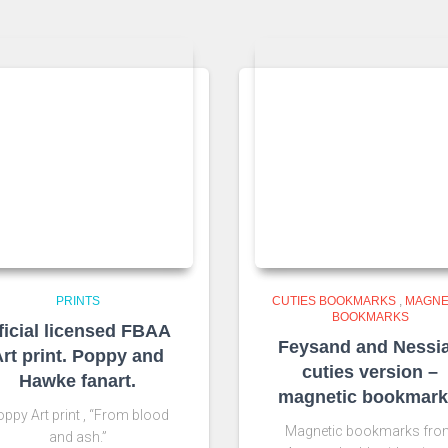
PRINTS
CUTIES BOOKMARKS
,
MAGNE
BOOKMARKS
ficial licensed FBAA
Feysand and Nessi
rt print. Poppy and
cuties version –
Hawke fanart.
magnetic bookmark
ppy Art print , “From blood
Magnetic bookmarks fro
and ash.”