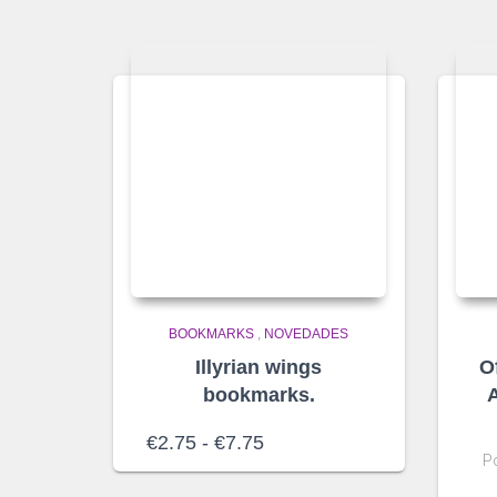
BOOKMARKS
,
NOVEDADES
Illyrian wings
O
bookmarks.
A
Rango
€
2.75
-
€
7.75
Po
de
precios: