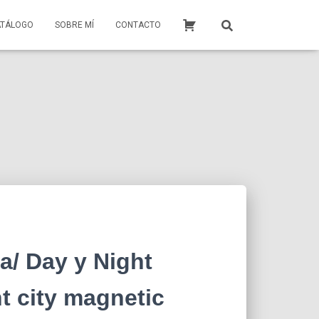
ATÁLOGO
SOBRE MÍ
CONTACTO
a/ Day y Night
t city magnetic