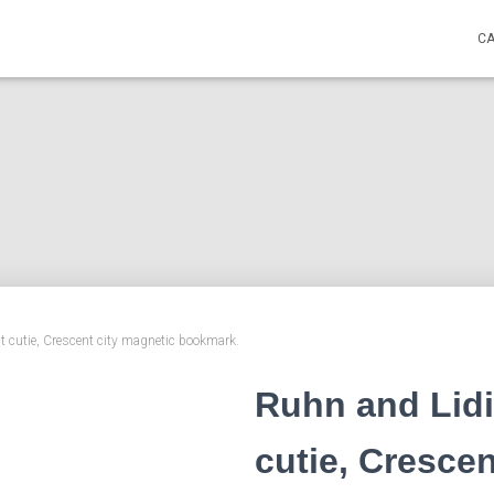
C
t cutie, Crescent city magnetic bookmark.
Ruhn and Lidi
cutie, Crescen