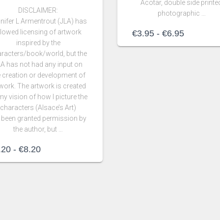
Acotar, double side printe
DISCLAIMER:
photographic …
nifer L Armentrout (JLA) has
llowed licensing of artwork
Rango
€
3.95
-
€
6.95
de
inspired by the
precios:
racters/book/world, but the
desde
LA has not had any input on
€3.95
e creation or development of
hasta
work. The artwork is created
€6.95
my vision of how I picture the
characters (Alsace’s Art)
e been granted permission by
the author, but …
Rango
.20
-
€
8.20
de
precios:
desde
€3.20
hasta
€8.20