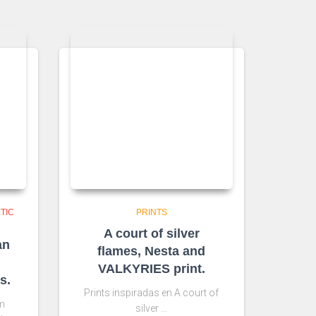
TIC
PRINTS
A court of silver
an
flames, Nesta and
VALKYRIES print.
s.
Prints inspiradas en A court of
m
silver …