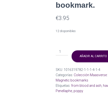
bookmark.
€
3.95
12 disponibles
Ruhn
and
AÑADIR AL CARRITO
Lidia/
Day
SKU:
1016319782-1-1-1-4-1-4
y
Categorías:
Colección Maasverse: A
Night
Magnetic bookmarks
cutie,
Etiquetas:
from blood and ash
,
ha
Crescent
Penellaphe
,
poppy
city
magnetic
bookmark.