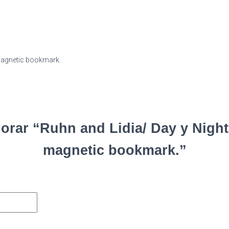
cantidad
 magnetic bookmark.
lorar “Ruhn and Lidia/ Day y Night 
magnetic bookmark.”