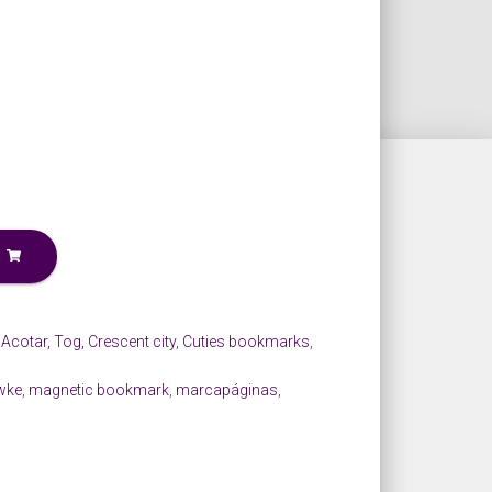
cotar, Tog, Crescent city
,
Cuties bookmarks
,
wke
,
magnetic bookmark
,
marcapáginas
,