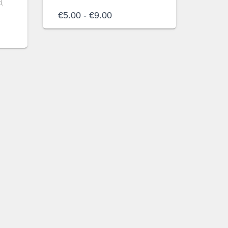
d,
Rango
€
5.00
-
€
9.00
de
precios:
desde
€5.00
hasta
€9.00