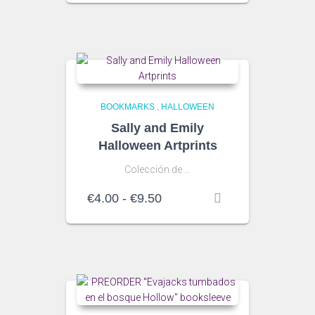
precios:
desde
€5.00
hasta
€30.00
BOOKMARKS
,
HALLOWEEN
Sally and Emily
Halloween Artprints
Colección de …
Rango
€
4.00
-
€
9.50
de
precios:
desde
€4.00
hasta
€9.50