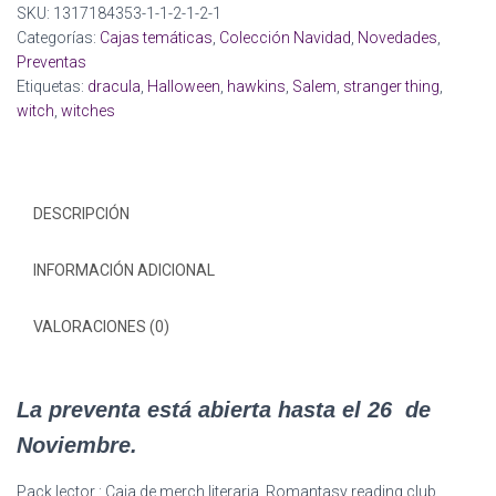
SKU:
1317184353-1-1-2-1-2-1
:
Categorías:
Cajas temáticas
,
Colección Navidad
,
Novedades
,
Caja
Preventas
de
Etiquetas:
dracula
,
Halloween
,
hawkins
,
Salem
,
stranger thing
,
merch
witch
,
witches
literaria,
Romantasy
reading
club.
DESCRIPCIÓN
cantidad
INFORMACIÓN ADICIONAL
VALORACIONES (0)
La preventa está abierta hasta el 26 de
Noviembre.
Pack lector : Caja de merch literaria, Romantasy reading club.