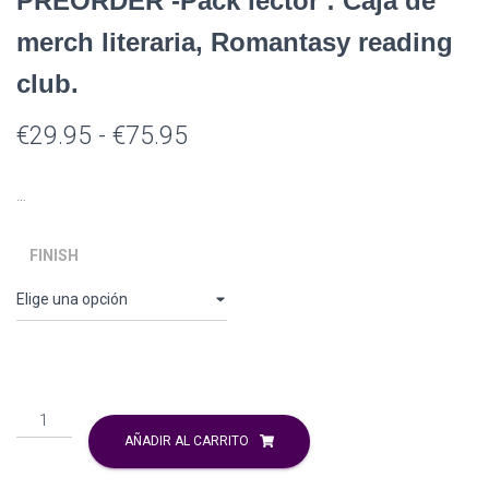
PREORDER -Pack lector : Caja de
merch literaria, Romantasy reading
club.
Rango
€
29.95
-
€
75.95
de
…
precios:
desde
FINISH
€29.95
hasta
€75.95
PREORDER
-
AÑADIR AL CARRITO
Pack
lector