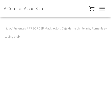
A Court of Alsace's art
C
A
M
B
Inicio
/
Preventas
/ PREORDER -Pack lector : Caja de merch literaria, Romantasy
I
A
reading club.
R
M
O
D
O
D
E
N
A
V
E
G
A
C
I