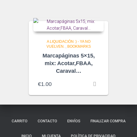
A LIQUIDACIÓN :) - YA NO
VUELVEN.
,
BOOKMARKS
Marcapáginas 5×15,
mix: Acotar,FBAA,
Caraval…
€
1.00
CARRITO
CONTACTO
ENVÍOS
FINALIZAR COMPRA
INICIO
MI CUENTA
POLÍTICA DE PRIVACIDAD