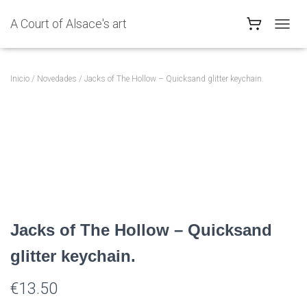
A Court of Alsace's art
C
A
M
B
Inicio
/
Novedades
/ Jacks of The Hollow – Quicksand glitter keychain.
I
A
R
M
O
D
O
D
E
N
A
Jacks of The Hollow – Quicksand
V
E
glitter keychain.
G
A
C
€
13.50
I