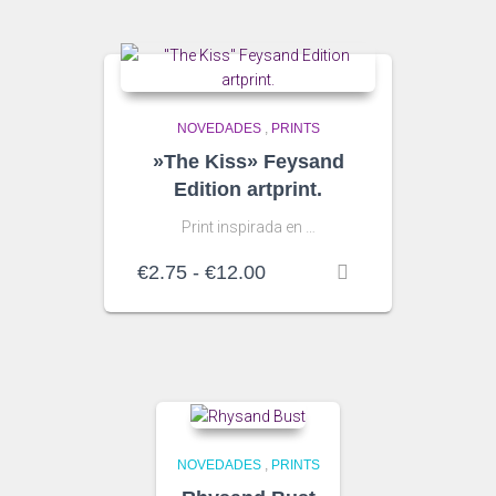
NOVEDADES
,
PRINTS
»The Kiss» Feysand
Edition artprint.
Print inspirada en …
Rango
€
2.75
-
€
12.00
de
precios:
desde
€2.75
hasta
€12.00
NOVEDADES
,
PRINTS