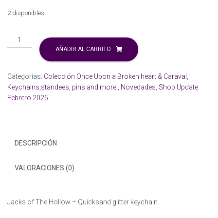
Ó
N
2 disponibles
Jacks
of
AÑADIR AL CARRITO
The
Hollow
Categorías:
Colección Once Upon a Broken heart & Caraval
,
-
Keychains,standees, pins and more.
,
Novedades
,
Shop Update
Quicksand
Febrero 2025
glitter
keychain.
cantidad
DESCRIPCIÓN
VALORACIONES (0)
Jacks of The Hollow – Quicksand glitter keychain.