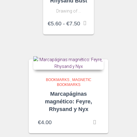
Rhysand Bust
Drawing of …
Rango
€
5.60
-
€
7.50
de
precios:
desde
€5.60
hasta
€7.50
BOOKMARKS
,
MAGNETIC
BOOKMARKS
Marcapáginas
magnético: Feyre,
Rhysand y Nyx
€
4.00