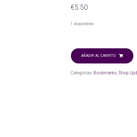
€
5.50
1 disponibles
Especial
Halloween
AÑADIR AL CARRITO
.-
Bookish
Categorías:
Bookmarks
,
Shop Upd
metal
bookmark.
cantidad