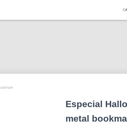
C
bookmark.
Especial Hall
metal bookma