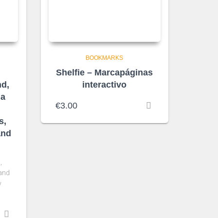
BOOKMARKS
Shelfie – Marcapáginas
nd,
interactivo
 a
€
3.00
s,
and
,
 and
y