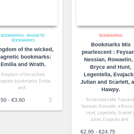
BOOKMARKS
,
MAGNETIC
BOOKMARKS
BOOKMARKS
Bookmarks Mix
ngdom of the wicked,
pearlescent : Feysa
agnetic bookmarks:
Nessian, Rowaelin,
Emilia and Wrath.
Bryce and Hunt,
Legentella, Evajack
Kingdom of the wicked,
agnetic bookmarks: Emilia
Julian and Scarlett, 
and …
Hawpy.
Rango
.50
-
€
3.60
Bookmarks Mix: Feysand
de
Nessian, Rowaelin, a Bryce
precios:
Hunt, Legentella, Scarlett 
desde
Julian, Evajacks and …
€2.50
hasta
Rango
€
2.95
-
€
24.75