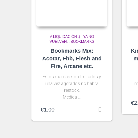
A LIQUIDACIÓN :) - YA NO
VUELVEN.
,
BOOKMARKS
Bookmarks Mix:
Ki
Acotar, Fbb, Flesh and
m
Fire, Arcane etc.
Estos marcas son limitados y
una vez agotados no habrá
m
restock.
Medida …
€
2
€
1.00