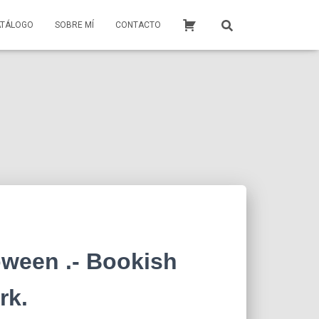
ATÁLOGO
SOBRE MÍ
CONTACTO
oween .- Bookish
rk.