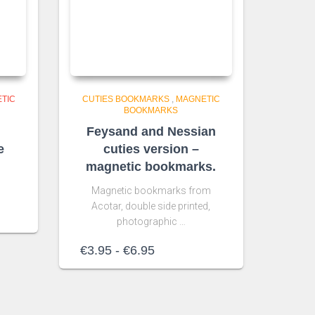
TIC
CUTIES BOOKMARKS
,
MAGNETIC
BOOKMARKS
Feysand and Nessian
e
cuties version –
magnetic bookmarks.
Magnetic bookmarks from
Acotar, double side printed,
photographic …
Rango
€
3.95
-
€
6.95
de
precios:
desde
€3.95