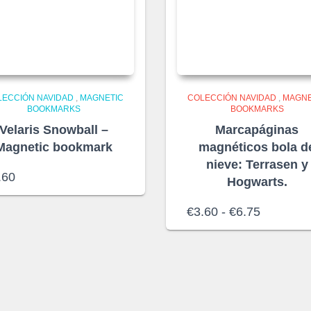
LECCIÓN NAVIDAD
,
MAGNETIC
COLECCIÓN NAVIDAD
,
MAGNE
BOOKMARKS
BOOKMARKS
Velaris Snowball –
Marcapáginas
Magnetic bookmark
magnéticos bola d
nieve: Terrasen y
.60
Hogwarts.
Rango
€
3.60
-
€
6.75
de
precios:
desde
€3.60
hasta
€6.75