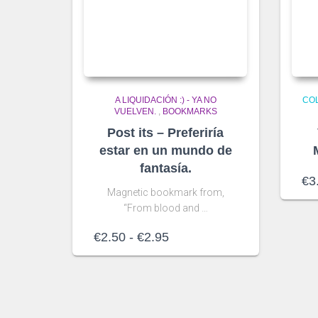
A LIQUIDACIÓN :) - YA NO
CO
VUELVEN.
,
BOOKMARKS
Post its – Preferiría
estar en un mundo de
fantasía.
€
3
Magnetic bookmark from,
“From blood and …
Rango
€
2.50
-
€
2.95
de
precios:
desde
€2.50
hasta