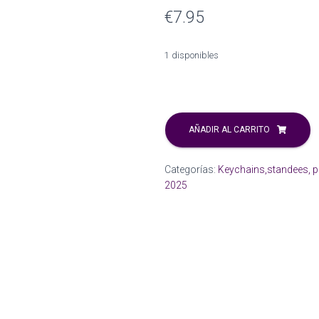
€
7.95
1 disponibles
Deadpool
and
AÑADIR AL CARRITO
Wolverine
keychain.
Categorías:
Keychains,standees, p
cantidad
2025