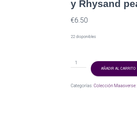
y Rhysand pea
€
6.50
22 disponibles
''Dancing
with
AÑADIR AL CARRITO
the
stars''
Categorías:
Colección Maasverse: A
-
Feyre
y
Rhysand
pearlescent
print
cantidad