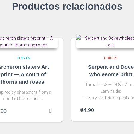
Productos relacionados
PRINTS
PRINTS
rcheron sisters Art
Serpent and Dove
print — A court of
wholesome print
thorns and roses.
Tamaño A5 — 14,8 x 21 
Lámina de:
spired by characters from a
— Lou y Reid, de serpent an
court of thorns and …
€
4.90
.00