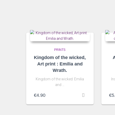
PRINTS
Kingdom of the wicked,
A
Art print : Emilia and
Wrath.
Kingdom of the wicked: Emilia
In
and …
€
4.90
€
5