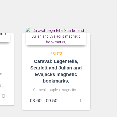
PRINTS
Caraval: Legentella,
Scarlett and Julian and
cm
Evajacks magnetic
bookmarks,
d …
Caraval couples magnetic …
Rango
€
3.60
-
€
9.50
de
precios:
desde