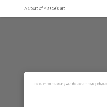
A Court of Alsace's art
Inicio
/
Prints
/ »Dancing with the stars» – Feyre y Rhysan