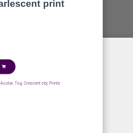
rlescent print
cotar, Tog, Crescent city
,
Prints