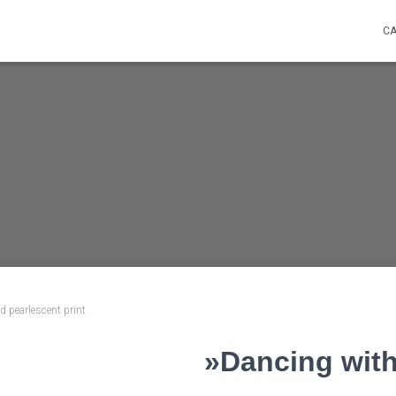
C
d pearlescent print
»Dancing with