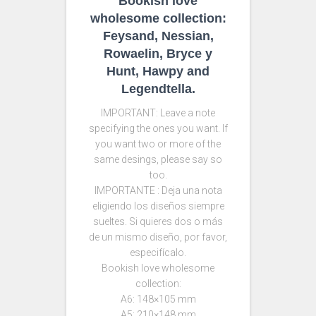
Bookish love
wholesome collection:
Feysand, Nessian,
Rowaelin, Bryce y
Hunt, Hawpy and
Legendtella.
IMPORTANT: Leave a note
specifying the ones you want. If
you want two or more of the
same desings, please say so
too.
IMPORTANTE : Deja una nota
eligiendo los diseños siempre
sueltes. Si quieres dos o más
de un mismo diseño, por favor,
especifícalo.
Bookish love wholesome
collection:
A6: 148×105 mm
A5: 210×148 mm