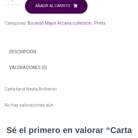
Ó
tarot
AÑADIR AL CARRITO
N
Nesta
Archeron.
Categorías:
Bookish Major Arcana collection.
,
Prints
cantidad
DESCRIPCIÓN
VALORACIONES (0)
Carta tarot Nesta Archeron.
No hay valoraciones aún.
Sé el primero en valorar “Carta