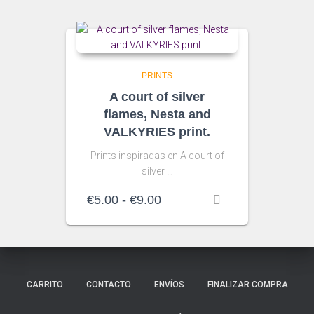
€3.60
hasta
€9.50
PRINTS
A court of silver
flames, Nesta and
VALKYRIES print.
Prints inspiradas en A court of
silver …
Rango
€
5.00
-
€
9.00
de
precios:
desde
€5.00
hasta
CARRITO
CONTACTO
ENVÍOS
FINALIZAR COMPRA
€9.00