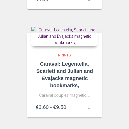
PRINTS
Caraval: Legentella,
Scarlett and Julian and
Evajacks magnetic
bookmarks,
Caraval couples magnetic …
Rango
€
3.60
-
€
9.50
de
precios:
desde