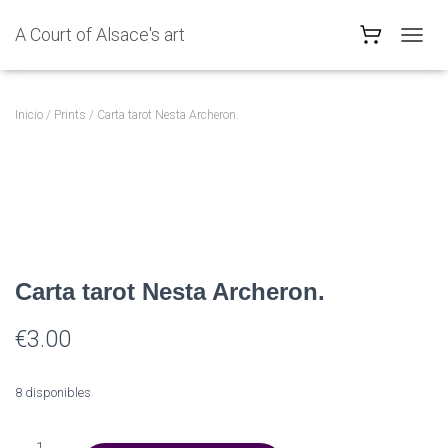
A Court of Alsace's art
C
A
M
B
Inicio
/
Prints
/ Carta tarot Nesta Archeron.
I
A
R
M
O
D
O
D
E
Carta tarot Nesta Archeron.
N
A
€
3.00
V
E
G
8 disponibles
A
C
I
Carta