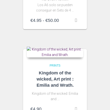
Los A6 solo se pueden
conseguir en Sets de 4 …
Rango
€
4.95
-
€
50.00
de
precios:
desde
€4.95
hasta
€50.00
PRINTS
Kingdom of the
wicked, Art print :
Emilia and Wrath.
Kingdom of the wicked: Emilia
and …
€
4.90