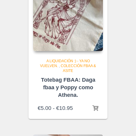
A LIQUIDACIÓN :) - YA NO
VUELVEN.
,
COLECCIÓN FBAA &
ASITE
Totebag FBAA: Daga
fbaa y Poppy como
Athena.
Rango
€
5.00
-
€
10.95
de
precios:
desde
€5.00