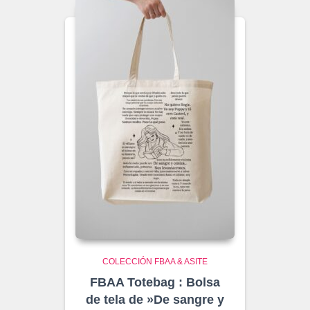
hasta
€10.95
COLECCIÓN FBAA & ASITE
FBAA Totebag : Bolsa
de tela de »De sangre y