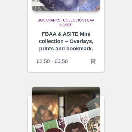
BOOKMARKS
,
COLECCIÓN FBAA
& ASITE
FBAA & ASITE Mini
collection – Overlays,
prints and bookmark.
Rango
€
2.50
-
€
6.50
de
precios:
desde
€2.50
hasta
€6.50