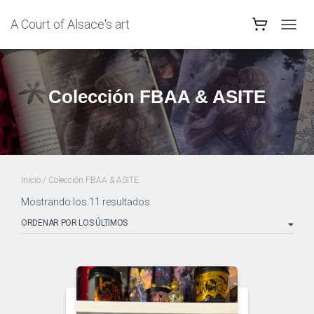
A Court of Alsace's art
CAMB
MODO
DE
NAVEG
Colección FBAA & ASITE
Inicio
/ Colección FBAA & ASITE
Ordenado
Mostrando los 11 resultados
por
los
últimos