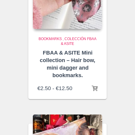
BOOKMARKS
,
COLECCIÓN FBAA
& ASITE
FBAA & ASITE Mini
collection – Hair bow,
mini dagger and
bookmarks.
Rango
€
2.50
-
€
12.50
de
precios:
desde
€2.50
hasta
€12.50