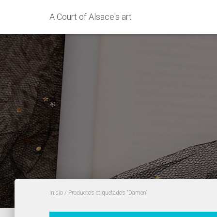
A Court of Alsace's art
Inicio
/ Productos etiquetados “Damen”