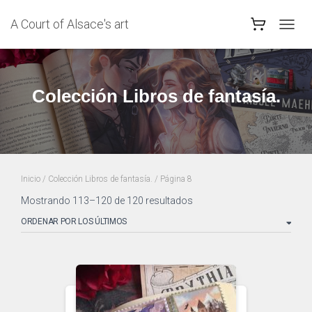
A Court of Alsace's art
CAMB
MODO
DE
NAVEG
Colección Libros de fantasía.
Inicio
/
Colección Libros de fantasía.
/ Página 8
Ordenado
Mostrando 113–120 de 120 resultados
por
los
últimos