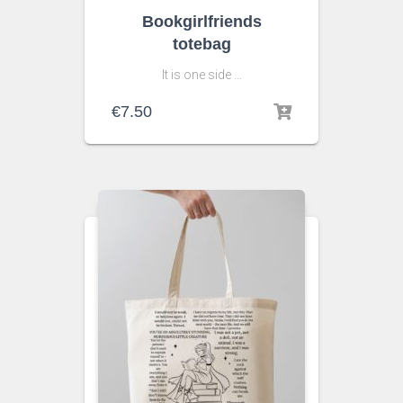
Bookgirlfriends
totebag
It is one side …
€
7.50