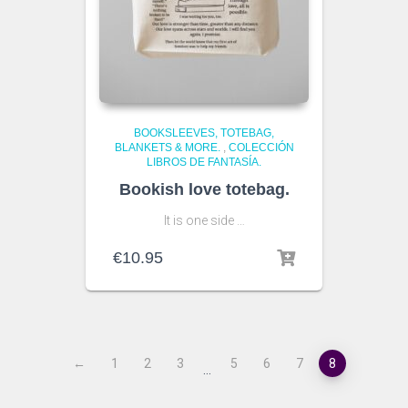
BOOKSLEEVES, TOTEBAG,
BLANKETS & MORE.
,
COLECCIÓN
LIBROS DE FANTASÍA.
Bookish love totebag.
It is one side …
€
10.95
←
1
2
3
5
6
7
8
…