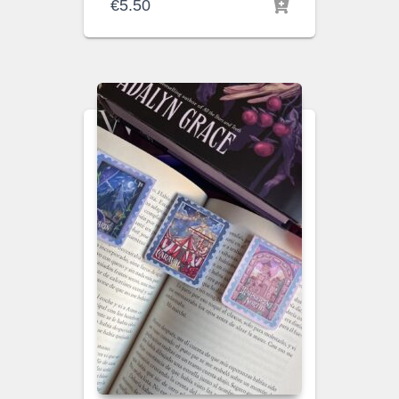
€
5.50